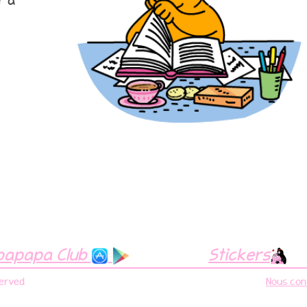
r à
bapapa Club
Stickers
served
Nous con