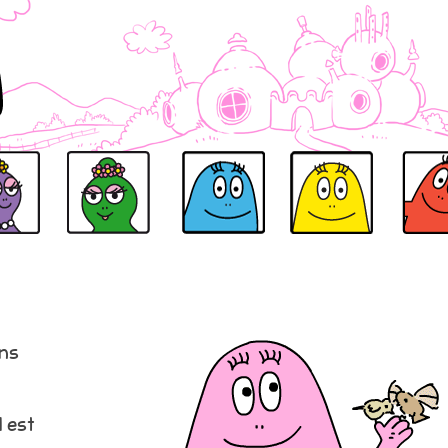
ELLE
BARBALALA
BARBIBUL
BARBIDOU
BARBIDU
ns
l est