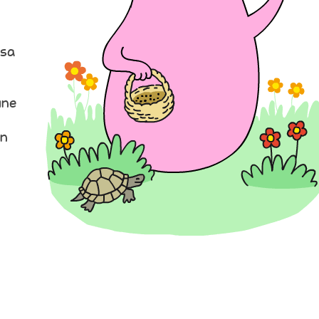
 sa
une
en