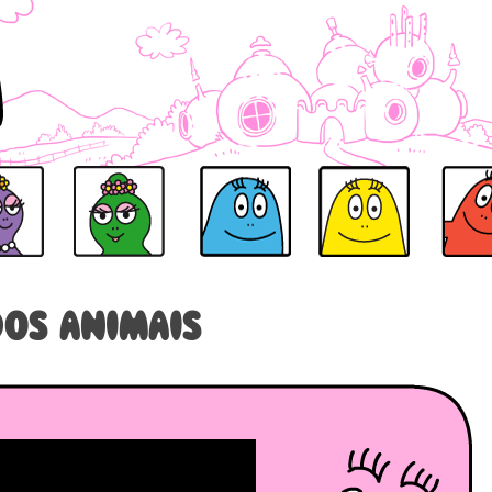
BELA
BARBALALA
BARBACLIC
BARBAZOO
BARBABR
dos animais