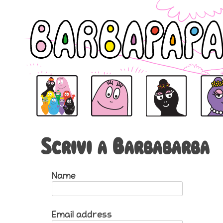
Barbapapà
Barbapapà
Barbamamma
Barbabe
Scrivi a Barbabarba
Name
Email address