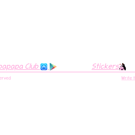
bapapa Club
Stickers
served
Write 