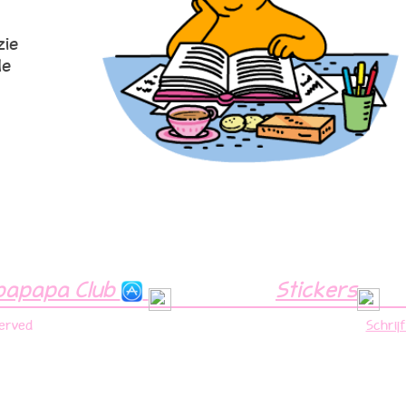
zie
de
bapapa Club
Stickers
served
Schrij