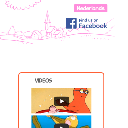
LOLITA
RRE
BARBABIENTJE
BARBABOB
VIDEOS