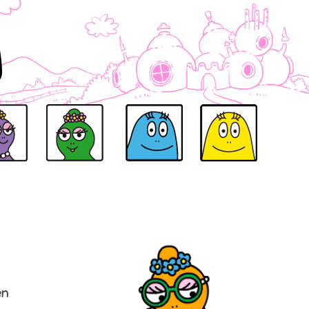
BELLA
BARBALALA
BARBABENNO
BARBABEE
BARBABO
en